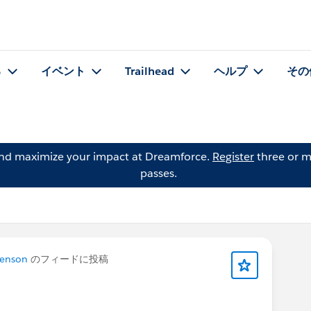
る
イベント
Trailhead
ヘルプ
その
and maximize your impact at Dreamforce.
Register
three or m
passes.
Benson
のフィードに投稿