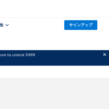
他
サインアップ
ore to unlock $999