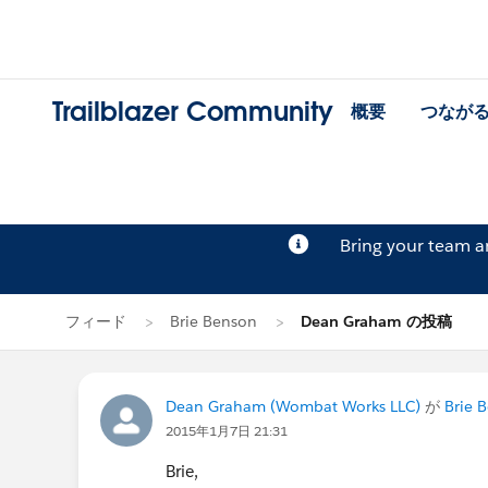
Trailblazer Community
概要
つなが
Bring your team 
フィード
Brie Benson
Dean Graham の投稿
Dean Graham (Wombat Works LLC)
が
Brie 
2015年1月7日 21:31
Brie,