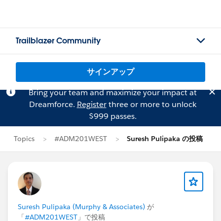
Trailblazer Community
サインアップ
Bring your team and maximize your impact at
Dreamforce.
Register
three or more to unlock
$999 passes.
Topics
#ADM201WEST
Suresh Pulipaka の投稿
Suresh Pulipaka (Murphy & Associates)
が
「
#ADM201WEST
」で投稿