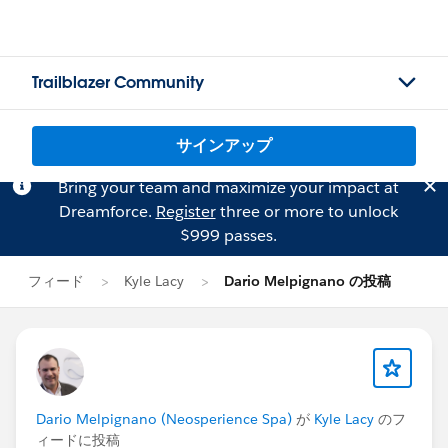
Trailblazer Community
サインアップ
Bring your team and maximize your impact at
Dreamforce.
Register
three or more to unlock
$999 passes.
フィード
Kyle Lacy
Dario Melpignano の投稿
Dario Melpignano (Neosperience Spa)
が
Kyle Lacy
のフ
ィードに投稿