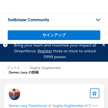
Trailblazer Community
サインアップ
Bring your team and maximize your impact at
Dreamforce.
Register
three or more to unlock
$999 passes.
フィード
Gogita Gogiberidze
Darren Levy の投稿
Darren Levy (Salesforce)
が
Gogita Gogiberidze
のフィー