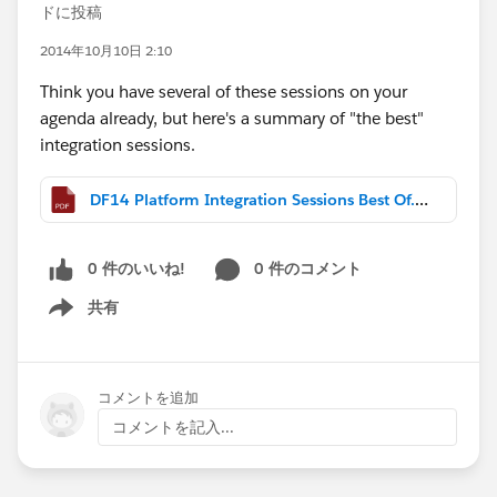
ドに投稿
2014年10月10日 2:10
Think you have several of these sessions on your
agenda already, but here's a summary of "the best"
integration sessions.
DF14 Platform Integration Sessions Best Of.pdf
0 件のいいね!
0 件のコメント
共有
Show menu
コメントを追加
コメントを記入...