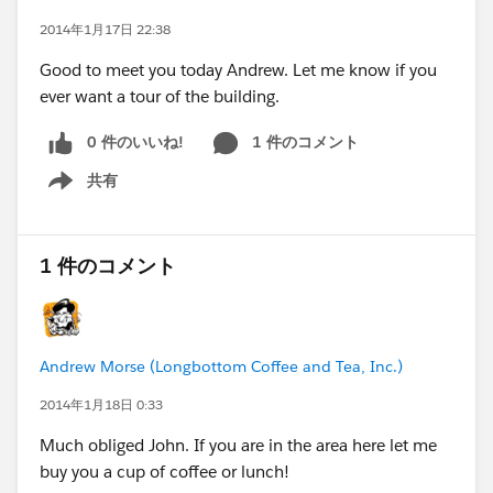
2014年1月17日 22:38
Good to meet you today Andrew. Let me know if you
ever want a tour of the building.
0 件のいいね!
1 件のコメント
共有
Show menu
1 件のコメント
Andrew Morse (Longbottom Coffee and Tea, Inc.)
2014年1月18日 0:33
Much obliged John. If you are in the area here let me
buy you a cup of coffee or lunch!