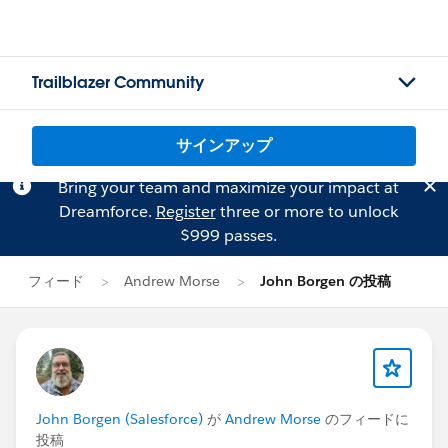
Trailblazer Community
サインアップ
Bring your team and maximize your impact at
Dreamforce.
Register
three or more to unlock
$999 passes.
フィード
Andrew Morse
John Borgen の投稿
John Borgen (Salesforce)
が
Andrew Morse
のフィードに
投稿