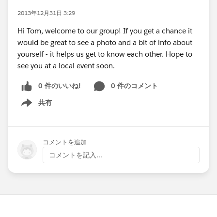
2013年12月31日 3:29
Hi Tom, welcome to our group! If you get a chance it
would be great to see a photo and a bit of info about
yourself - it helps us get to know each other. Hope to
see you at a local event soon.
0 件のいいね!
0 件のコメント
共有
Show menu
コメントを追加
コメントを記入...