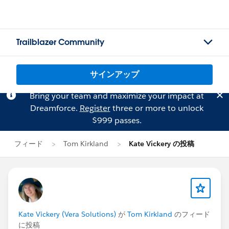
Trailblazer Community
サインアップ
Bring your team and maximize your impact at
Dreamforce.
Register
three or more to unlock
$999 passes.
フィード
Tom Kirkland
Kate Vickery の投稿
Kate Vickery (Vera Solutions)
が
Tom Kirkland
のフィード
に投稿