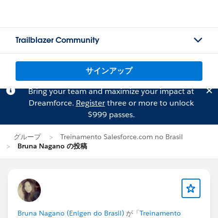
Trailblazer Community
サインアップ
Bring your team and maximize your impact at
Dreamforce.
Register
three or more to unlock
$999 passes.
グループ
Treinamento Salesforce.com no Brasil
Bruna Nagano の投稿
Bruna Nagano (Enigen do Brasil)
が「
Treinamento