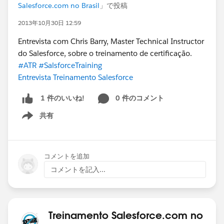
Salesforce.com no Brasil
」で投稿
2013年10月30日 12:59
Entrevista com Chris Barry, Master Technical Instructor
do Salesforce, sobre o treinamento de certificação.
#ATR
#SalsforceTraining
Entrevista Treinamento Salesforce
0 件のコメント
1 件のいいね!
共有
Show menu
コメントを追加
コメントを記入...
Treinamento Salesforce.com no