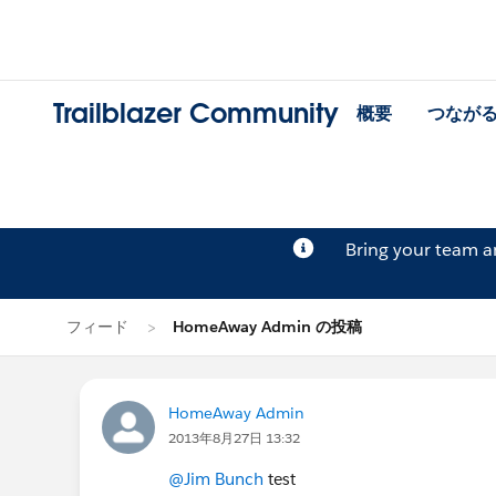
Trailblazer Community
概要
つなが
Bring your team 
フィード
HomeAway Admin の投稿
HomeAway Admin
2013年8月27日 13:32
@Jim Bunch
test