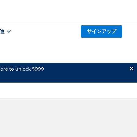
他
サインアップ
ore to unlock $999