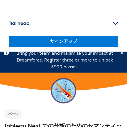
Trailhead
サインアップ
Bring your team and maximize your impact at
Dreamforce.
Register
three or more to unlock
$999 passes.
バッジ
Tableau Next での分析のためのセマンティッ