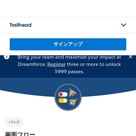
Trailhead
サインアップ
Bring your team and maximize your impact at
Dreamforce.
Register
three or more to unlock
$999 passes.
バッジ
画面フロー