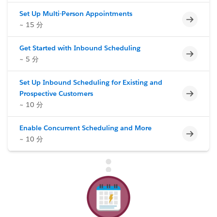
Set Up Multi-Person Appointments
未完了
~ 15 分
Get Started with Inbound Scheduling
未完了
~ 5 分
Set Up Inbound Scheduling for Existing and
未完了
Prospective Customers
~ 10 分
Enable Concurrent Scheduling and More
未完了
~ 10 分