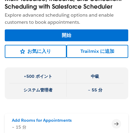
Scheduling with Salesforce Scheduler
Explore advanced scheduling options and enable
customers to book appointments.
開始
お気に入り
Trailmix に追加
+500 ポイント
中級
システム管理者
~ 55 分
Add Rooms for Appointments
未完了
~ 15 分