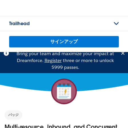
Trailhead
サインアップ
Bring your team and maximize your impact at
Dreamforce.
Register
three or more to unlock
$999 passes.
バッジ
Multi-resource, Inbound, and Concurrent