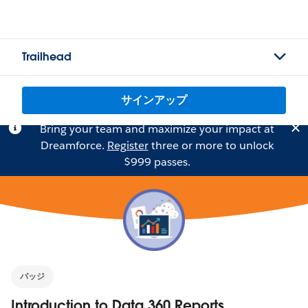
Trailhead
サインアップ
Bring your team and maximize your impact at
Dreamforce.
Register
three or more to unlock
$999 passes.
バッジ
Introduction to Data 360 Reports