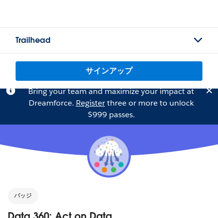
Trailhead
サインアップ
Bring your team and maximize your impact at
Dreamforce.
Register
three or more to unlock
$999 passes.
バッジ
Data 360: Act on Data