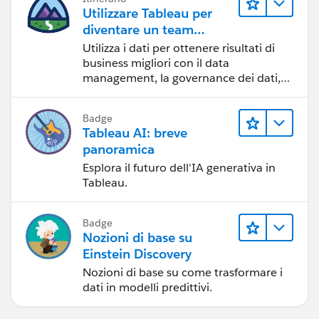
Utilizzare Tableau per
diventare un team
orientato ai dati
Utilizza i dati per ottenere risultati di
business migliori con il data
management, la governance dei dati,
gli strumenti di visualizzazione dei dati,
la condivisione di storie basate sui dati
Badge
e la collaborazione.
Tableau AI: breve
panoramica
Esplora il futuro dell'IA generativa in
Tableau.
Badge
Nozioni di base su
Einstein Discovery
Nozioni di base su come trasformare i
dati in modelli predittivi.