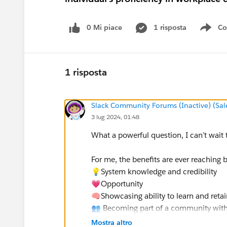
0 Mi piace
1 risposta
Co
Sho
1 risposta
Slack Community Forums (Inactive) (Sal
3 lug 2024, 01:48
What a powerful question, I can’t wait 
For me, the benefits are ever reaching 
💡System knowledge and credibility
💗Opportunity
🧠Showcasing ability to learn and reta
👥 Becoming part of a community withi
Mostra altro