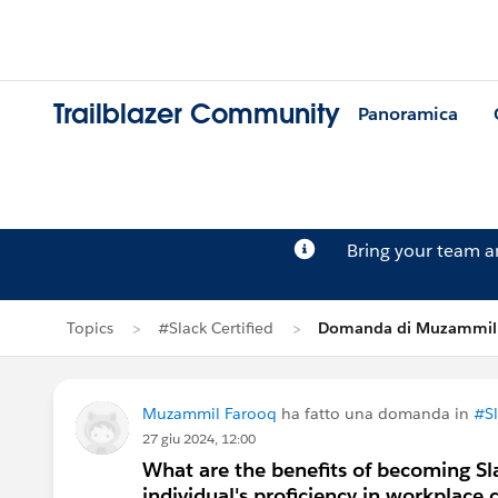
Trailblazer Community
Panoramica
Bring your team 
Topics
#Slack Certified
Domanda di Muzammil
Muzammil Farooq
ha fatto una domanda in
#Sl
27 giu 2024, 12:00
What are the benefits of becoming Sl
individual's proficiency in workplace