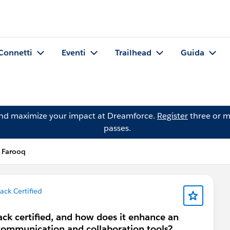
Connetti
Eventi
Trailhead
Guida
and maximize your impact at Dreamforce.
Register
three or m
passes.
 Farooq
ack Certified
ack certified, and how does it enhance an
 communication and collaboration tools?