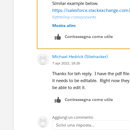
Similar example below.
https://salesforce.stackexchange.com
lightning-components
Please mark as Best Answer if above in
Mostra altro
Thanks,
Contrassegna come utile
Michael Hedrick (Sitetracker)
7 apr 2022, 18:26
Thanks for teh reply. I have the pdf fil
it needs to be editable. Right now the
be able to edit it.
Contrassegna come utile
Aggiungi un commento
Scrivi una risposta...