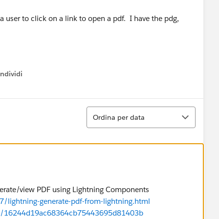
user to click on a link to open a pdf. I have the pdg,
ndividi
w menu
Ordina
Ordina per data
erate/view PDF using Lightning Components
lightning-generate-pdf-from-lightning.html
erma/16244d19ac68364cb75443695d81403b