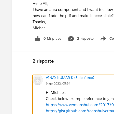
Hello All,
I have an aura component and I want to allow a 
how can I add the pdf and make it accessible?
Thanks,
Michael
0 Mi piace
2 risposte
Co
Sho
2 risposte
VINAY KUMAR K (Salesforce)
6 apr 2022, 05:34
Hi Michael,
Check below example reference to gen
https://www.vermanshul.com/2017/07/
https://gist.github.com/toanshulv