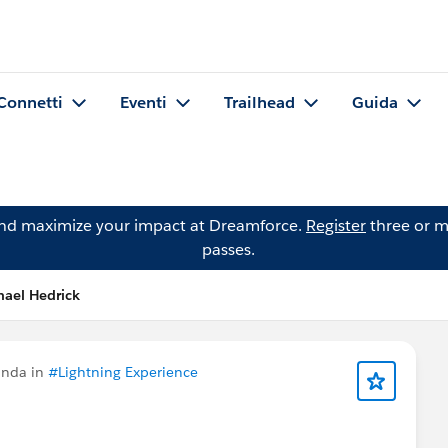
Connetti
Eventi
Trailhead
Guida
and maximize your impact at Dreamforce.
Register
three or m
passes.
ael Hedrick
anda in
#Lightning Experience