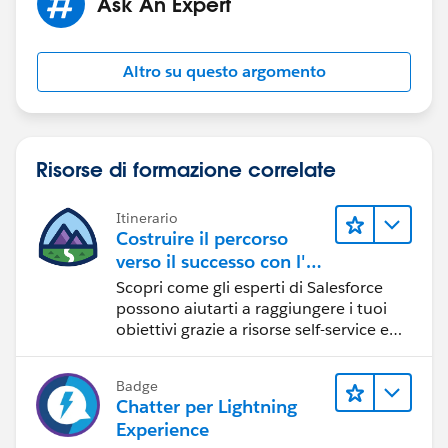
Ask An Expert
Altro su questo argomento
Risorse di formazione correlate
Itinerario
Costruire il percorso
verso il successo con l'IA
con Salesforce
Scopri come gli esperti di Salesforce
possono aiutarti a raggiungere i tuoi
obiettivi grazie a risorse self-service e
indicazioni affidabili da CRM,
Agentforce ed esperti di dati.
Badge
Chatter per Lightning
Experience