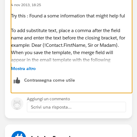
4 nov 2013, 18:25
Try this : Found a some information that might help ful
To add substitute text, place a comma after the field
name and enter the text before the closing bracket, for
example: Dear {!Contact.FirstName, Sir or Madam}.
When you save the template, the merge field will
appear in the email template with the following
syntax: Dear {!NullValue(Contact.FirstName, "Sir or
Mostra altro
Madam")}.
Contrassegna come utile
Aggiungi un commento
Scrivi una risposta...