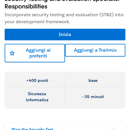
Responsibilities
Incorporate security testing and evaluation (ST&E) into
your development framework.
Inizia
Aggiungi ai
Aggiungi a Trailmix
preferiti
+400 punti
base
Sicurezza
~35 minuti
informatica
Plan the Security Test