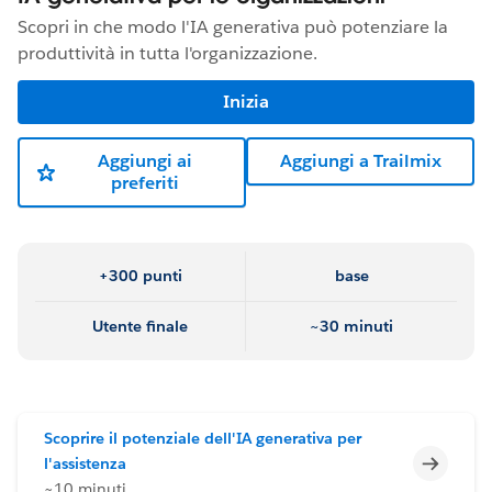
Scopri in che modo l'IA generativa può potenziare la
produttività in tutta l'organizzazione.
Inizia
Aggiungi ai
Aggiungi a Trailmix
preferiti
+300 punti
base
Utente finale
~30 minuti
Scoprire il potenziale dell'IA generativa per
Incomp
l'assistenza
~10 minuti