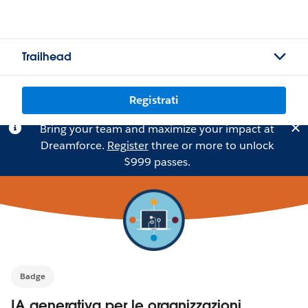
Trailhead
Registrati
Bring your team and maximize your impact at
Dreamforce.
Register
three or more to unlock
$999 passes.
Badge
IA generativa per le organizzazioni