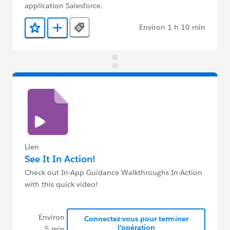
application Salesforce.
Environ 1 h 10 min
Tags
Ajouter aux favoris
Ajouter au Trailmix
Lien
See It In Action!
Check out In-App Guidance Walkthroughs In-Action
with this quick video!
Environ
Connectez-vous pour terminer
l'opération
5 min