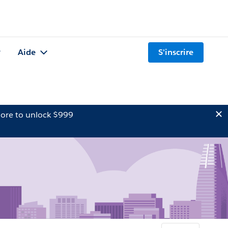
Aide
S'inscrire
ore to unlock $999