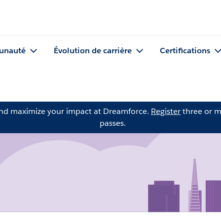
nauté
Évolution de carrière
Certifications
and maximize your impact at Dreamforce.
Register
three or m
passes.