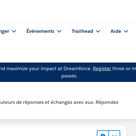
nger
Événements
Trailhead
Aide
and maximize your impact at Dreamforce.
Register
three or m
passes.
tributeurs de réponses et échangez avec eux. Répondez