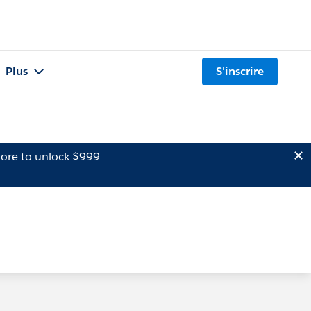
Plus
S'inscrire
ore to unlock $999