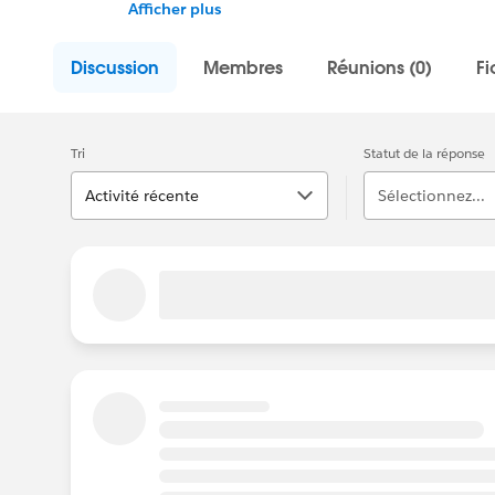
Register for Meetings/Events here:
https://
Afficher plus
colombo-sri-lanka
Discussion
Membres
Réunions (0)
Fi
Tri
Statut de la réponse
Activité récente
Sélectionnez...