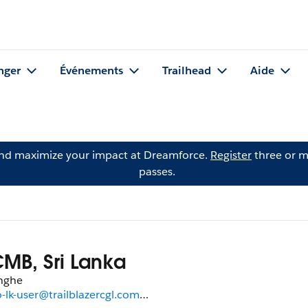
nger
Événements
Trailhead
Aide
and maximize your impact at Dreamforce.
Register
three or m
passes.
CMB, Sri Lanka
nghe
lk-user@trailblazercgl.com