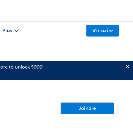
Plus
S'inscrire
ore to unlock $999
Joindre