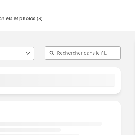
trailblazercommunitygroups.com/salesforce-user-group-
chiers et photos (3)