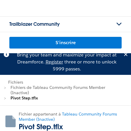
Trailblazer Community
S'inscrire
Bring your team and maximize your impact at
Dreamforce.
Register
three or more to unlock
$999 passes.
Fichiers
Fichiers de Tableau Community Forums Member
(Inactive)
Pivot Step.tflx
Fichier appartenant à
Tableau Community Forums
Member (Inactive)
Pivot Step.tflx