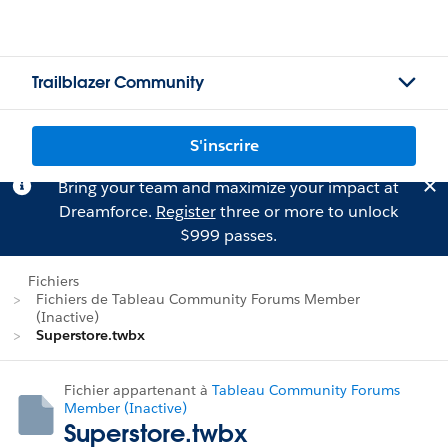
Trailblazer Community
S'inscrire
Bring your team and maximize your impact at
Dreamforce.
Register
three or more to unlock
$999 passes.
Fichiers
Fichiers de Tableau Community Forums Member
(Inactive)
Superstore.twbx
Fichier appartenant à
Tableau Community Forums
Member (Inactive)
Superstore.twbx