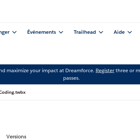
nger
Événements
Trailhead
Aide
and maximize your impact at Dreamforce.
Register
three or m
passes.
rCoding.twbx
Versions