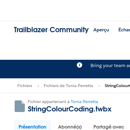
Trailblazer Community
Aperçu
Écha
Bring your team 
Fichiers
Fichiers de Tonia Perretta
StringColou
Fichier appartenant à
Tonia Perretta
StringColourCoding.twbx
Présentation
Abonné(s)
Partagé avec