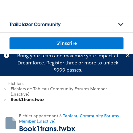
Trailblazer Community
S'inscrire
Bring your team and maximize your impact at
Dreamforce.
Register
three or more to unlock
$999 passes.
Fichiers
Fichiers de Tableau Community Forums Member
(Inactive)
Book1trans.twbx
Fichier appartenant à
Tableau Community Forums
Member (Inactive)
Book1trans.twbx