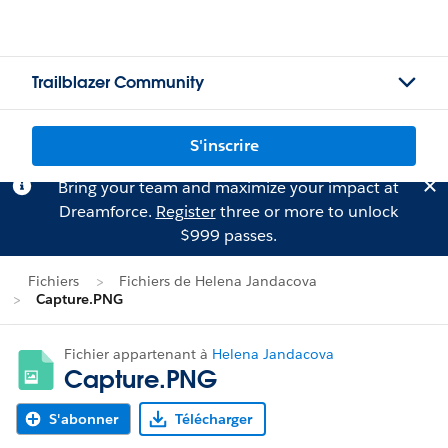
Trailblazer Community
S'inscrire
Bring your team and maximize your impact at
Dreamforce.
Register
three or more to unlock
$999 passes.
Fichiers
Fichiers de Helena Jandacova
Capture.PNG
Fichier appartenant à
Helena Jandacova
Capture.PNG
S'abonner
Télécharger