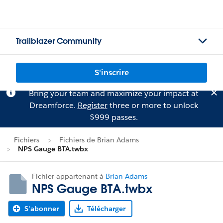
Trailblazer Community
S'inscrire
Bring your team and maximize your impact at
Dreamforce.
Register
three or more to unlock
$999 passes.
Fichiers
Fichiers de Brian Adams
NPS Gauge BTA.twbx
Fichier appartenant à
Brian Adams
NPS Gauge BTA.twbx
S'abonner
Télécharger