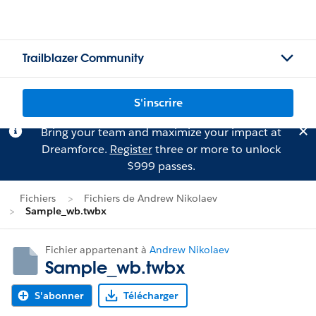
Trailblazer Community
S'inscrire
Bring your team and maximize your impact at
Dreamforce.
Register
three or more to unlock
$999 passes.
Fichiers
Fichiers de Andrew Nikolaev
Sample_wb.twbx
Fichier appartenant à
Andrew Nikolaev
Sample_wb.twbx
S'abonner
Télécharger