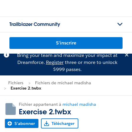
Trailblazer Community
S'inscrire
Bring your team and maximize your impact at
Dreamforce.
Register
three or more to unlock
$999 passes.
Fichiers
Fichiers de michael madisha
Exercise 2.twbx
Fichier appartenant à
michael madisha
Exercise 2.twbx
S'abonner
Télécharger