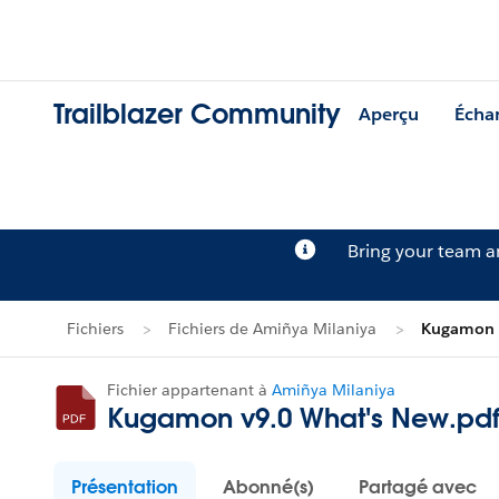
Trailblazer Community
Aperçu
Écha
Bring your team 
Fichiers
Fichiers de Amiñya Milaniya
Kugamon v
Fichier appartenant à
Amiñya Milaniya
Kugamon v9.0 What's New.pd
Présentation
Abonné(s)
Partagé avec