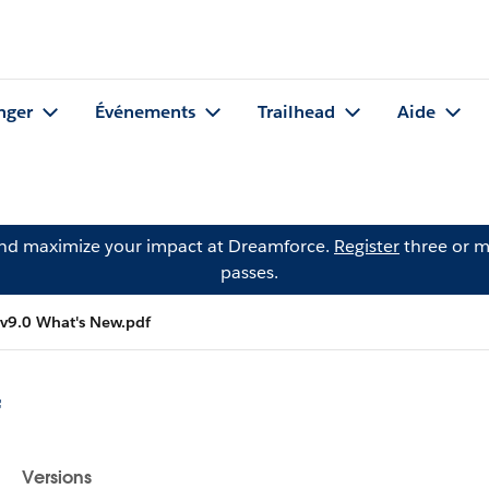
nger
Événements
Trailhead
Aide
and maximize your impact at Dreamforce.
Register
three or m
passes.
9.0 What's New.pdf
f
Versions