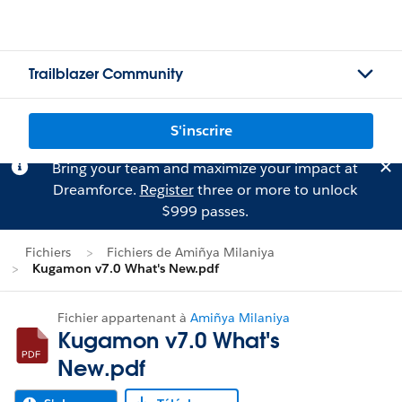
Trailblazer Community
S'inscrire
Bring your team and maximize your impact at
Dreamforce.
Register
three or more to unlock
$999 passes.
Fichiers
Fichiers de Amiñya Milaniya
Kugamon v7.0 What's New.pdf
Fichier appartenant à
Amiñya Milaniya
Kugamon v7.0 What's
New.pdf