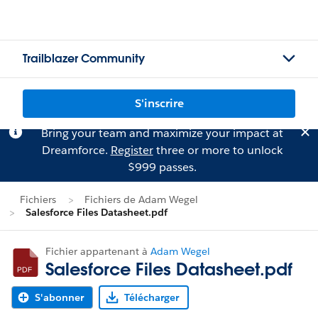
Trailblazer Community
S'inscrire
Bring your team and maximize your impact at
Dreamforce.
Register
three or more to unlock
$999 passes.
Fichiers
Fichiers de Adam Wegel
Salesforce Files Datasheet.pdf
Fichier appartenant à
Adam Wegel
Salesforce Files Datasheet.pdf
S'abonner
Télécharger