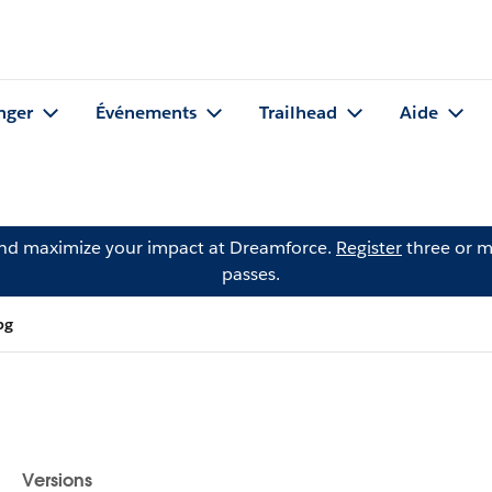
nger
Événements
Trailhead
Aide
and maximize your impact at Dreamforce.
Register
three or m
passes.
pg
Versions