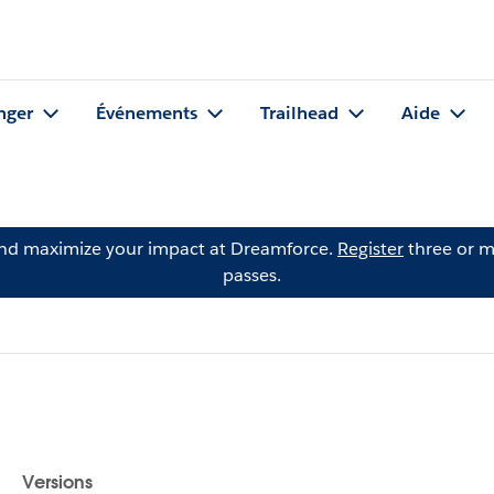
nger
Événements
Trailhead
Aide
and maximize your impact at Dreamforce.
Register
three or m
passes.
Versions