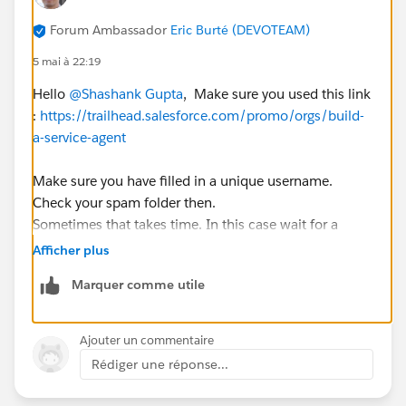
Forum Ambassador
Eric Burté (DEVOTEAM)
5 mai à 22:19
Hello
@Shashank Gupta
, Make sure you used this link
:
https://trailhead.salesforce.com/promo/orgs/build-
a-service-agent
Make sure you have filled in a unique username.
Check your spam folder then.
Sometimes that takes time. In this case wait for a
couple of hours before trying again.
Afficher plus
Eric
Marquer comme utile
Ajouter un commentaire
Rédiger une réponse...