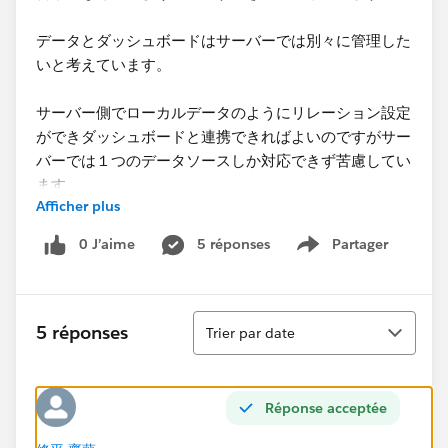
データとダッシュボードはサーバーでは別々に管理した
いと考えています。
​サーバー側でローカルデータのようにリレーション設定
ができダッシュボードと連携できればよいのですがサー
バーでは１つのデータソースしか対応できず苦慮してい
ます。
Afficher plus
本件どのように対応すべきかご教示いただければと思い
0 J’aime
5 réponses
Partager
Show menu
ます。
何卒よろしくお願い申し上げます。
Tri
5 réponses
Trier par date
REDSHIFTにデータをPUBLISHすることでローカル
（EXCEL等）と同様にリレーション・結合といったデー
タの扱いができるものでしょうか。​
Réponse acceptée