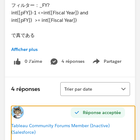
フィルター：_FY?
int([pFY])-1 <=int([Fiscal Year]) and
int([pFY]) >= int([Fiscal Year])
で真である
Afficher plus
フィルター：_Month?
[pMonth]=[Month]
0 J’aime
4 réponses
Partager
Show menu
で真である
パラメータの値を選択することで該当年度と該当年度-1
Tri
また
4 réponses
Trier par date
月度が選択させます。
前年度値の計算式ですが
Réponse acceptée
_前年QTY
ZN ( IF DATEADD("year",-1,[year_month]) <=
Tableau Community Forums Member (Inactive)
(Salesforce)
DATEADD("year",0,[year_month])