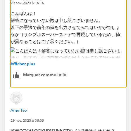
AND DATEDIFF('month',DATEADD("year",1,
29 nov. 2023 à 14:14
[year_month]),[year_month])=-12
こんばんは！
THEN [QTY] END )
解答になっていない際は申し訳ございません。
以下の手法で前年の値を出力させてみてはいかがでしょ
該当年度のものが表示されます。
うか（サンプルスーパーストアで再現しているため、値
このような当年度・前年度を表示させる項目が多々あり
が異なることはご了承ください。）
ました前年度比較もあります。
Afficher plus
この点いかに対応すべきかご教示いただけますでしょう
Marquer comme utile
か。
何卒宜しくお願い致します。
①フィルター：_FY?の修正
②2014を非表示
Ame Tso
29 nov. 2023 à 06:03
完成形
前年QTYはLOOKUP(SUM(QTY),-1)で行けませんか？