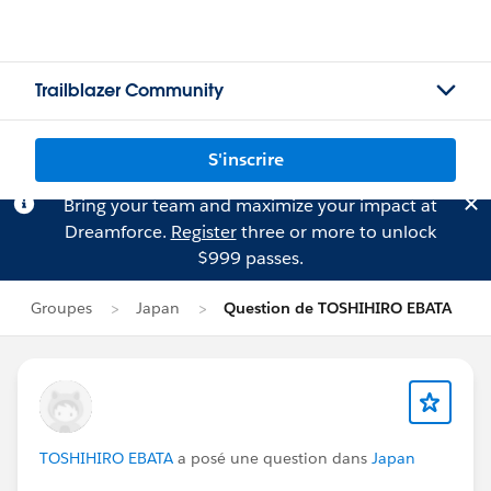
Trailblazer Community
S'inscrire
Bring your team and maximize your impact at
Dreamforce.
Register
three or more to unlock
$999 passes.
Groupes
Japan
Question de TOSHIHIRO EBATA
TOSHIHIRO EBATA
a posé une question dans
Japan