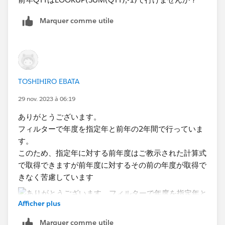
Marquer comme utile
こちらで解答となれば何よりです。
TOSHIHIRO EBATA
29 nov. 2023 à 06:19
ありがとうございます。
フィルターで年度を指定年と前年の2年間で行っていま
す。
このため、指定年に対する前年度はご教示された計算式
で取得できますが前年度に対するその前の年度が取得で
きなく苦慮しています
Afficher plus
Marquer comme utile