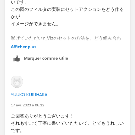
きません。）
いです。
この​図のフィルタの実装にセットアクションをどう作る
か​が
イメージができません。
アクションの一覧画面が出ますので、ここでパラメータ
アクションを追加します。
​挙げていただいたVizのセットの方法を、どう組み合わ
せて作っているのか、教えていただけるとすごく助かり
Afficher plus
ます。
Marquer comme utile
設定例は次のとおりです。リストを選択（ここでいう選
データソースが別に接続が必要かも、ということは理解
択はクリックのことを言います）したら、用意したパラ
しました。実際のデータを見ていただくのが一番なので
メータに選択したマークが持つ都道府県を入れるという
すが、社内データなので難しいです。
設定です。設定が終わったらOKを押してアクションの
よろしくお願いいたします。​
編集画面とアクションの一覧画面を閉じます。
YUUKO KURIHARA
17 avr. 2023 à 06:12
ダッシュボードの作成は​以上です。実際にリストをクリ
​ご回答ありがとうございます！
ックして、選択したデータだけが表示されるかを確認し
それもすごく丁寧に書いていただいて、とてもうれしい
てみてください。
です。