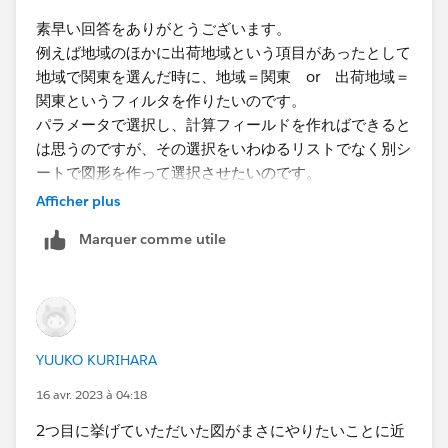
だ時に、地域＝関東 or 出荷地域＝関東というフィル
す。なので、これを利用して次はフィルタリング条件の
タを作りたい」ということであれば、
選択に使うリスト
素早い回答をありがとうございます。
計算式を作成します。条件は「都道府県がパラメータに
が地域または出荷地域のフィールドから作れるのかそう
例えば地域のほかに出荷地域という項目があったとして
等しいまたは出荷元都道府県がパラメータに等しい」で
でないのか
によって対応が変わってきます。
地域で関東を選んだ時に、地域＝関東 or 出荷地域＝
すから、計算フィールドでその通りに書きます。
関東というフィルタを作りたいのです。
地域または​出荷地域のフィールドからそのリストが作れ
パラメータで選択し、計算フィールドを作ればできると
るのであれば、パラメータアクションやセットアクショ
は思うのですが、その選択をいわゆるリストでなく別シ
この条件を満たす、つまりこの計算結果が"真"になるデ
ンを利用してフィルタを実現することができます。
ートで図形を作って選択させたいのです。​
ータだけを表示したいので、データを表示するシートで
Afficher plus
は表示したいデータを行や列などに配置した後、この計
​うまく表現できているかどうかわからないのですが、下
算フィールドをフィルタに入れて真のみを保持します。
Marquer comme utile
のイメージが選択の方法としてやりたいことに近いかな
そうでない場合、例えば作りたいリストは {関西, 関東,
と思っています。
九州, 四国, 中国, 中部, 東北, 北海道} の8個の地域だが地
JAPAN OF COLORS | Tableau Public
域のフィールドや出荷地域のフィールドはその8個を網
左のイメージを各都道府県のイメージもしくは記号を表
リストとオーダーのシートはこれで終わりです。あとは
羅していない場合などは、やはりリストとして表示した
示して、or条件に合ったものを右に表示する感じです。
「クリックした都道府県をパラメータに入れる」という
いデータをデータソースとして接続する必要がありま
YUUKO KURIHARA
パラメータがディメンションになればできるかと思った
仕掛けが必要になります。今回はパラメータアクション
す。（データ次第では、新しくデータソースを接続/追
のですが、できないようですね。
16 avr. 2023 à 04:18
を使います。ダッシュボード上で2つのシートを配置
加することなく対応することが可能な場合があります。
し、上部のダッシュボードメニューからアクションを選
これは実際のデータや要件を見てみないことには判断で
2つ目に挙げていただいた図がまさにやりたいことに近
択します。