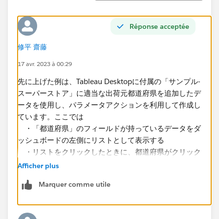
Réponse acceptée
修平 齋藤
17 avr. 2023 à 00:29
先に上げた例は、Tableau Desktopに付属の「サンプル-
スーパーストア」​に適当な出荷元都道府県を追加したデ
ータを使用し、パラメータアクションを利用して作成し
ています。ここでは
・「都道府県」​のフィールドが持っているデータをダ
ッシュボードの左側にリストとして表示する
・リストをクリックしたときに、都道府県がクリック
した箇所と合致するまたは出荷元都道府県がクリックし
Afficher plus
た箇所と合致するオーダー金額をダッシュボードの右側
Marquer comme utile
に表示する
という形で実現します。以下の説明はパラメータアクシ
ョンに関するものになりますが、セットアクションでも