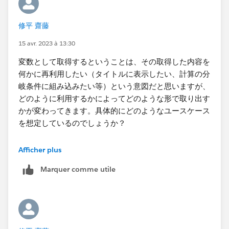
考え方自体はおよそ近しいです。​
修平 齋藤
構成を簡単に書いておくと、「
リスト上でクリックした
都道府県をパラメータに設定し、パラメータを利用した
15 avr. 2023 à 13:30
条件式で表示したいデータを絞り込む​
」となります。
変数として取得するということは、その取得した内容を
何かに再利用したい（タイトルに表示したい、計算の分
まずリストですが、これは都道府県から作りますので、
岐条件に組み込みたい等）という意図だと思いますが、
シート上に都道府県を配置し、そこに任意の形状を割り
どのように利用するかによってどのような形で取り出す
当てます。リスト自体はこれで完成です。
かが変わってきます。具体的にどのようなユースケース
を想定しているのでしょうか？
特にこだわりがなくフィルタで単一選択したときにその
Afficher plus
内容を取得したいのであれば、​そのディメンションをそ
Marquer comme utile
のままビューにも計算フィールドにも利用できます。
パラメータで文字列をリストで設定したものをディメン
ション化とありますが、パラメータは単一の値だけを持
つのでディメンション化したところで単一のメンバーに