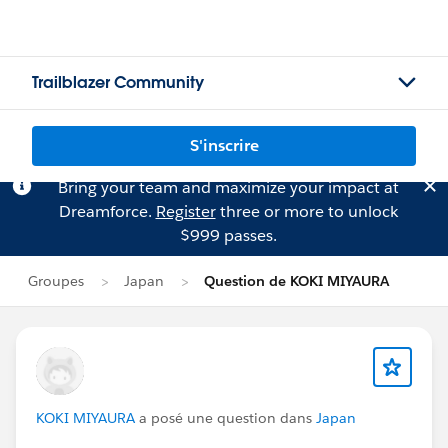
Trailblazer Community
S'inscrire
Bring your team and maximize your impact at
Dreamforce.
Register
three or more to unlock
$999 passes.
Groupes
Japan
Question de KOKI MIYAURA
KOKI MIYAURA
a posé une question dans
Japan