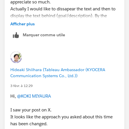
appreciate so much.
Actually I would like to dissapear the text and then to
display the text behind (goal/description). By the
current set-up, the text "マウスをゴールに合わせてくだ
Afficher plus
さい" successfully dissapears but the frame still
Marquer comme utile
appears so the each goal/description placed behind is
not visible..If you come up with any clue to dissapear
the "マウスをゴールに合わせてください" text and
display the texts behind, could you please enlighten
me? Thank you so much for your assistance in
Hideaki Shiihara (Tableau Ambassador (KYOCERA
advance!
Communication Systems Co., Ltd.))
3 févr. à 12:29
Hi,
@KOKI MIYAURA
I saw your post on X.
Have a good weekend,
It looks like the approach you asked about this time
Koki
has been changed.