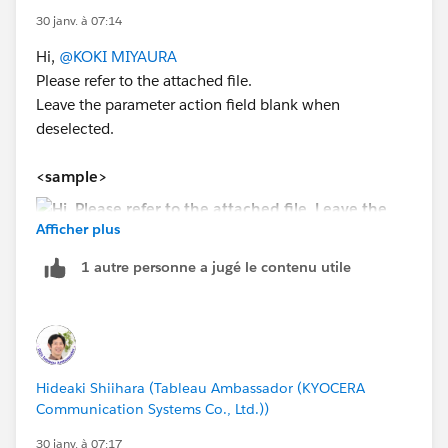
30 janv. à 07:14
Hi,
@KOKI MIYAURA
Please refer to the attached file.
Leave the parameter action field blank when
deselected.
<sample>
Afficher plus
1 autre personne a jugé le contenu utile
Hideaki Shiihara (Tableau Ambassador (KYOCERA
Communication Systems Co., Ltd.))
30 janv. à 07:17