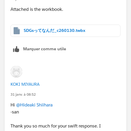
Attached is the workbook.
SDGsってなんだ_c260130.twbx
Marquer comme utile
KOKI MIYAURA
31 janv. à 08:52
Hi
@Hideaki Shiihara
-san
Thank you so much for your swift response. I