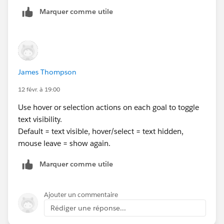
早速Xでも投稿しようと思っています。この度はありが
Marquer comme utile
とうございました！
James Thompson
12 févr. à 19:00
Use hover or selection actions on each goal to toggle
text visibility.
Default = text visible, hover/select = text hidden,
mouse leave = show again.
Marquer comme utile
Ajouter un commentaire
Rédiger une réponse...