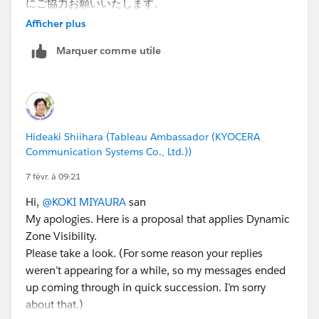
にご協力お願いいたします。
(それにより本件はCloseされます)
Afficher plus
Marquer comme utile
ちなみに、VIZを見させていただきましたが、各問題の
説明や世界中の状況が可視化されていてよいVizだなと
思いました！
私が思った点では、
Hideaki Shiihara (Tableau Ambassador (KYOCERA
① タイトルがSDGsって何だろう？となっていること
Communication Systems Co., Ltd.))
から、トップとワーストで記されている指標が何かの説
明もどこかで見れるとさらにわかりやすくなるかも。
7 févr. à 09:21
② 色の凡例も載せるとさらに見やすくなるかも。
Hi,
@KOKI MIYAURA
san
③ 比較的ワーストが多いエリアを地図の中央に表示し
My apologies. Here is a proposal that applies Dynamic
ているのもわかりやすい。
Zone Visibility.
④ ワークブックのダウンロードもできると他の人もそ
Please take a look. (For some reason your replies
のデータを参考にできるのでよいかも。
weren’t appearing for a while, so my messages ended
⑤ 見る人は細かいところも見てくれるので、ツールチ
up coming through in quick succession. I’m sorry
ップももう少し精査するとより見やすくなるかも。
about that.)
（表示名がそのまま出ちゃっているので）