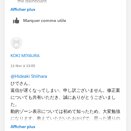
the dashboard
Create a dashboard action (filter/hover/parameter
Afficher plus
depending on the tool you’re using) triggered by
<parameter action>
Marquer comme utile
selecting a goal
When a goal is selected → filter or toggle the
container so the text becomes hidden
<DZV settings>
When nothing is selected → reset the view so the
text container becomes visible again
KOKI MIYAURA
If you’ve already tried containers and actions but it’s
11 févr. à 13:05
not working, the missing part is usually the “reset”
behavior when nothing is selected. That needs to be
@Hideaki Shiihara
explicitly configured (for example: show all values /
ひでさん、
default state).
返信が遅くなってしまい、申し訳ございません。修正案
Also, which tool are you using for the dashboard
についても共有いただき、誠にありがとうございまし
(Tableau, Power BI, etc.)? The exact steps depend on
た。
that.
動的ゾーン表示については初めて知ったため、大変勉強
になります。教えていただいたおかげで、思った通りの
Vizが完成しました。
Afficher plus