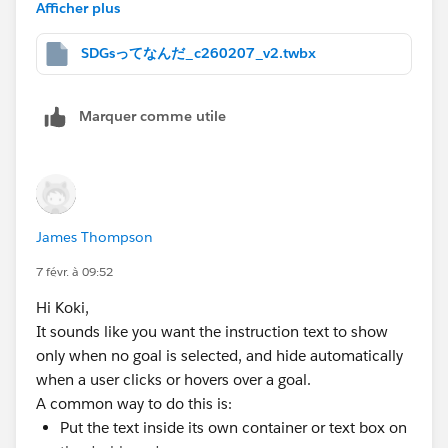
I hope this is helpful to you.
Afficher plus
⑥ トップとワーストの表ですが、国名と指標値がかな
り離れてしまっているので寄せたほうがみやすいかも。
<sample>
SDGsってなんだ_c260207_v2.twbx
（その分、余白をうまく活用してあげるとすっきりする
かもしれません）
⑦ トップとワーストの表をクリックすると地図側もそ
Marquer comme utile
の国がハイライトされるとわかりやすいかも。
といくつか挙げさせていただきましたが、SDGs啓発の
一環としてこういったVizを発信していくのはとても良
<calc>
いことと思いました。
James Thompson
少しでもご参考になれば幸いです。
7 févr. à 09:52
Hi Koki,
<parameter>
It sounds like you want the instruction text to show
only when no goal is selected, and hide automatically
when a user clicks or hovers over a goal.
A common way to do this is:
<sheet setting>
Put the text inside its own container or text box on