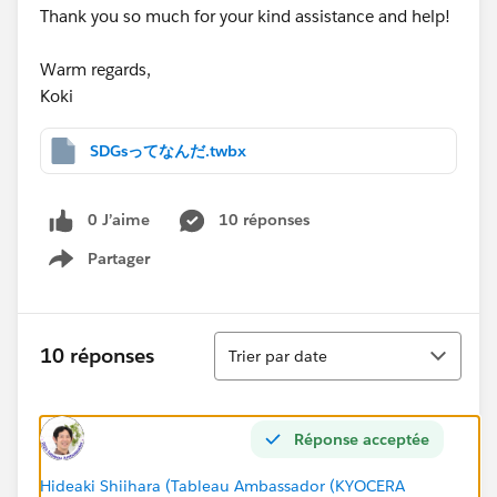
Thank you so much for your kind assistance and help!
Warm regards,
Koki
SDGsってなんだ.twbx
0 J’aime
10 réponses
Partager
Show menu
Tri
10 réponses
Trier par date
Réponse acceptée
Hideaki Shiihara (Tableau Ambassador (KYOCERA