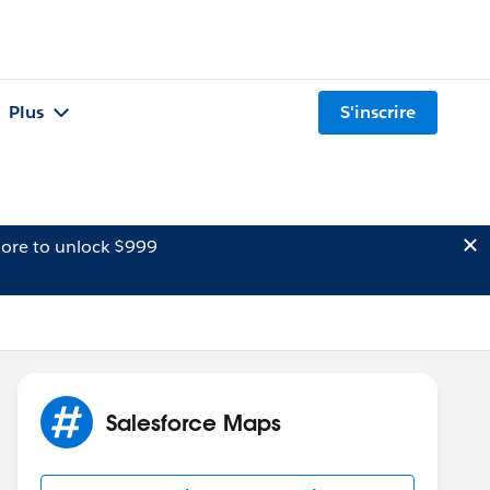
Plus
S'inscrire
ore to unlock $999
Salesforce Maps