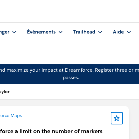
nger
Événements
Trailhead
Aide
and maximize your impact at Dreamforce.
Register
three or m
passes.
aylor
force Maps
force a limit on the number of markers