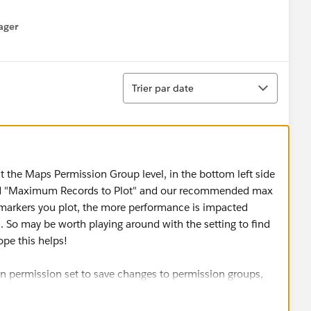
ager
enu
Tri
Trier par date
 at the Maps Permission Group level, in the bottom left side
alled "Maximum Records to Plot" and our recommended max
 markers you plot, the more performance is impacted
So may be worth playing around with the setting to find
ope this helps!
 permission set to save changes to permission groups,
ion group cannot be edited, so if you don't have a custom
 it to your user / profile.