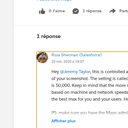
0 J’aime
1 réponse
Part
Show m
1 réponse
Ross Sherman (Salesforce)
25 nov. 2025 à 19:07
Hey
@Jeremy Taylor
, this is controlled
of your screenshot. The setting is c
is 50,000. Keep in mind that the more
based on machine and network speeds. 
the best max for you and your users. H
PS: make sure you have the Maps admin
and also note that the default permiss
Afficher plus
one you will need to create it and assign