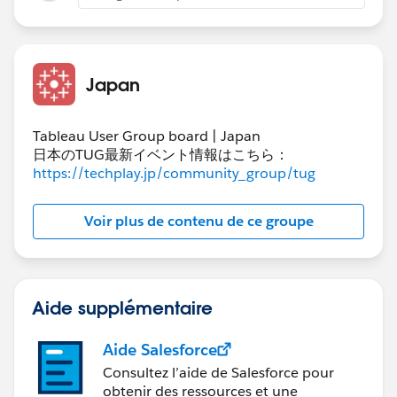
例えば、まず<***>で検索、そのブロック内で<*-sort>を
見つける、、、とか。
Japan
Tableau User Group board | Japan
日本のTUG最新イベント情報はこちら：
https://techplay.jp/community_group/tug
Voir plus de contenu de ce groupe
Aide supplémentaire
Aide Salesforce
Consultez l’aide de Salesforce pour
obtenir des ressources et une