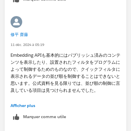
れません。
修平 齋藤
11 déc. 2024 à 05:19
Embedding APIも基本的にはパブリッシュ済みのコンテ
ンツを表示したり、設置されたフィルタをプログラムに
よって制御するためのものなので、クイックフィルタに
表示されるデータの並び順を制御することはできないと
思います。公式資料を見る限りでは、並び順の制御に言
及している項目は見つけられませんでした。
推奨されない裏技になりますが、ワークブック (.twb フ
Afficher plus
ァイル) のXMLを直接編集する方法があります。当然サ
Marquer comme utile
ポート外で、うっかり既定のプロパティのソート画面を
開くとエラーが出たりするので自己責任になります。