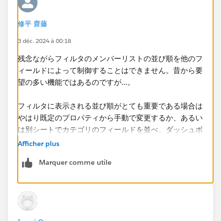
修平 齋藤
3 déc. 2024 à 00:18
残念ながらフィルタのメンバーリストの並び順を他のフ
ィールドによって​制御することはできません。昔から要
望の多い機能ではあるのですが...。
フィルタに表示される並び順がとても重要である場合は
やはり既定のプロパティから手動で変更するか、あるい
は別シートでカテゴリのフィールドを並べ、ダッシュボ
ードに入れてフィルタアクションを起動するかという方
Afficher plus
法をとるほかないと思います。
Marquer comme utile