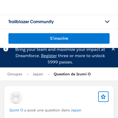
Trailblazer Community
S'inscrire
Bring your team and maximize your impact at
Dreamforce.
Register
three or more to unlock
$999 passes.
Groupes
Japan
Question de Izumi O
Izumi O
a posé une question dans
Japan