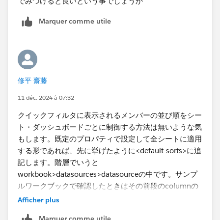
でみつけると良いという事でしょうか
Marquer comme utile
修平 齋藤
11 déc. 2024 à 07:32
クイックフィルタに表示されるメンバーの並び順をシー
ト・ダッシュボードごとに制御する方法は無いような気
もします。既定のプロパティで設定して全シートに適用
する形であれば、先に挙げたように<default-sorts>に追
記します。階層でいうと
workbook>datasources>datasourceの中です。サンプ
ルワークブックで確認したときはその前段のcolumnの
並びのところでcolumn-instanceを作っておかないと参
Afficher plus
照できなかったので、それも追記する必要があるかもし
Marquer comme utile