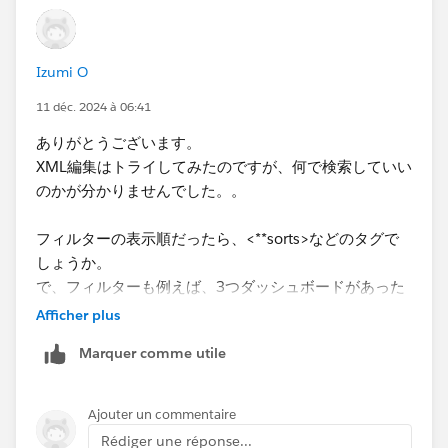
Izumi O
11 déc. 2024 à 06:41
ありがとうございます。
XML編集はトライしてみたのですが、何で検索していい
のかが分かりませんでした。。
フィルターの表示順だったら、<**sorts>などのタグで
しょうか。
で、フィルターも例えば、3つダッシュボードがあった
ら、どのsortなのかが分かりません。
Afficher plus
Marquer comme utile
XMLの記載の順番も例えばダッシュボードの左から順番
に、という風になっていなかった気がするので、なかな
かピンポイントにタグを見つけられなかったのですが、
Ajouter un commentaire
見つけ方がありますでしょうか。
Rédiger une réponse...