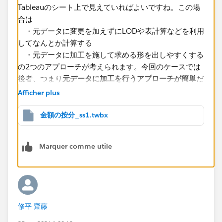
Tableauのシート上で見えていればよいですね。この場
合は
・元データに変更を加えずにLODや表計算などを利用
してなんとか計算する
・元データに加工を施して求める形を出しやすくする
の2つのアプローチが考えられます。今回のケースでは
後者、つまり
元データに加工を行うアプローチが簡単
だ
と思います。
Afficher plus
「よりよいデータの持ち方があれば、変更可能ですが、
金額の按分_ss1.twbx
入力者は営業なので、解釈が難しいものは避けたい」と
のことなのでレイアウトはあまり変更せず、「割合テー
Marquer comme utile
ブルに新しいデータが追加されたときは古いデータに有
効期限（新しい発令日の1日前）を書き込む」という加
工にしたいと思います。
修平 齋藤