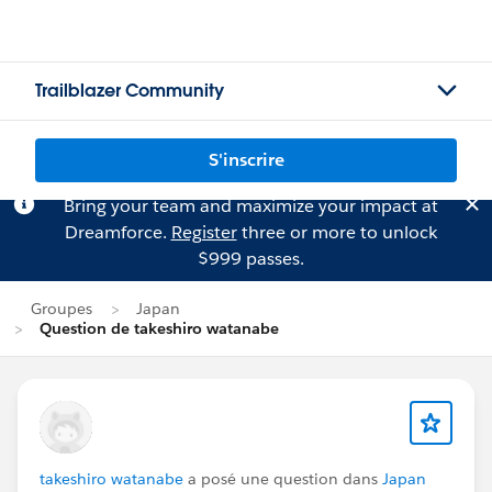
Trailblazer Community
S'inscrire
Bring your team and maximize your impact at
Dreamforce.
Register
three or more to unlock
$999 passes.
Groupes
Japan
Question de takeshiro watanabe
takeshiro watanabe
a posé une question dans
Japan