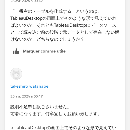
25 avr. 2024 à 00:42
「一番右のテーブルを作成する」というのは、
TableauDesktopの画面上でそのような形で見えていれ
ばよいのか、それともTableauDesktopにデータソース
として読み込む前の段階で元データとして存在しない解
けないのか、どちらなのでしょうか？
これにより、割合テーブルは期間（開始日である発令か
Marquer comme utile
ら終了日である有効期限まで）を持つようになりますの
で、データソースでリレーションを組むときに売上の日
付でこの期間をカバーするように設定します。
takeshiro watanabe
あとは按分金額の計算フィールドを作成し、ビューに並
25 avr. 2024 à 00:47
べると求めていた表が作成できます。
説明不足申し訳ございません。
前者になります。何卒宜しくお願い致します。​
＞TableauDesktopの画面上でそのような形で見えてい