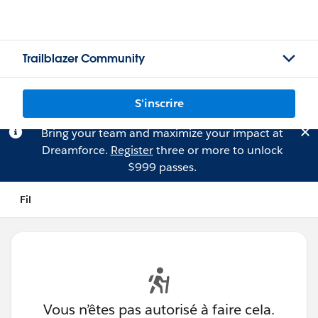
Trailblazer Community
S'inscrire
Bring your team and maximize your impact at
Dreamforce.
Register
three or more to unlock
$999 passes.
Fil
Vous n’êtes pas autorisé à faire cela.