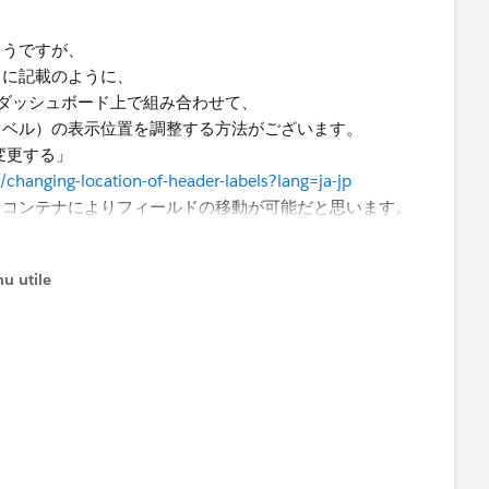
ようですが、
スに記載のように、
ダッシュボード上で組み合わせて、
ラベル）の表示位置を調整する方法がございます。
変更する」
/changing-location-of-header-labels?lang=ja-jp
、コンテナによりフィールドの移動が可能だと思います。
square-mark-does-not-uniformly-fill-background-of-cell?
u utile