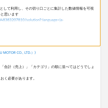
nを切り口として利用し、その切り口ごとに集計した数値情報を可視
と思います​
6848383207810/solution?:language=ja-
gin=viz_share_link
OTOR CO., LTD.）)
」「合計（売上）」「カテゴリ」の順に並べてはどうでしょ
ておく必要があります。