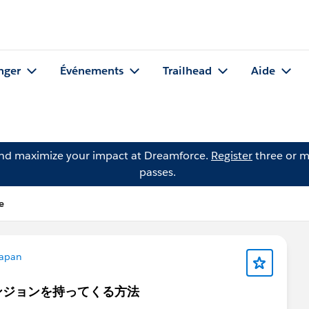
nger
Événements
Trailhead
Aide
and maximize your impact at Dreamforce.
Register
three or m
passes.
e
apan
ンジョンを持ってくる方法