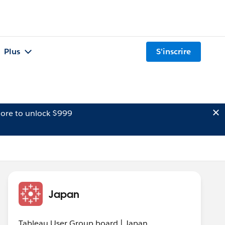
Plus
S'inscrire
ore to unlock $999
Japan
Tableau User Group board | Japan