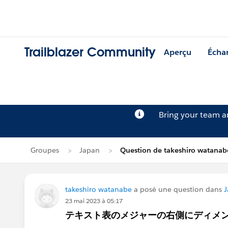
Trailblazer Community
Aperçu
Écha
Bring your team 
Groupes
Japan
Question de takeshiro watanab
takeshiro watanabe
a posé une question dans
J
23 mai 2023 à 05:17
テキスト表のメジャーの右側にディメ