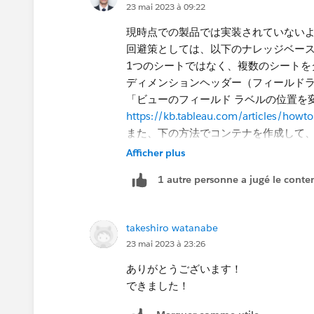
23 mai 2023 à 09:22
現時点での製品では実装されていない
回避策としては、以下のナレッジベー
1つのシートではなく、複数のシートを
ディメンションヘッダー（フィールド
「ビューのフィールド ラベルの位置を
https://kb.tableau.com/articles/howto
また、下の方法でコンテナを作成して
https://kb.tableau.com/articles/issue/
Afficher plus
lang=ja-jp
​
1 autre personne a jugé le conten
takeshiro watanabe
23 mai 2023 à 23:26
ありがとうございます！
できました！​