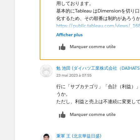
用しております。
基本的にTableau はDimensio
化するため、その順番は制約があろうか
https://public.tableau.com/views/_1
JP&publish=yes&:display_count=n&:ori
Afficher plus
Marquer comme utile
勉 池田 (ダイハツ工業株式会社（DAIHATSU M
23 mai 2023 à 07:55
行に「サブカテゴリ」「合計（利益）
うか。
ただし、利益と売上は不連続に変更し
Marquer comme utile
秉軍 王 (北京華益日盛)