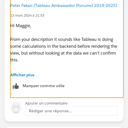
Peter Fakan (Tableau Ambassador (Forums) 2019-2025)
13 mars 2024 à 21:53
Hi Maggie,
From your description it sounds like Tableau is doing
some calculations in the backend before rendering the
view, but without looking at the data we can't confirm
this.
Yes rebuilding the dash (or tab) can help. I usually
Afficher plus
have the sheet open on a different screen which
Marquer comme utile
improves the build time if you are just dragging fields
onto the screen.
Ajouter un commentaire
HTH
Rédiger une réponse...
Peter