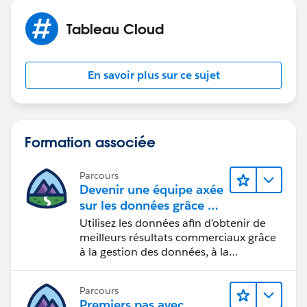
Tableau Cloud
En savoir plus sur ce sujet
Formation associée
Parcours
Devenir une équipe axée
sur les données grâce à
Tableau
Utilisez les données afin d’obtenir de
meilleurs résultats commerciaux grâce
à la gestion des données, à la
gouvernance des données, aux outils
de visualisation des données, aux récits
Parcours
fondés sur les données et à la
Premiers pas avec