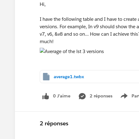
Hi,
I have the following table and I have to create a
versions. For example, In v9 should show the a
v7, v6, &v8 and so on... How can I achieve thi
much!
average1.twbx
0 J’aime
2 réponses
Par
Show 
2 réponses