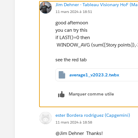
Jim Dehner - Tableau Visionary HoF (Mar
11 mars 2024 à 18:51
good afternoon
you can try this
if LAST()=0 then
WINDOW_AVG (sum([Story points]),-2
see the red tab
average1_v2023.2.twbx
Marquer comme utile
ester Bordera rodriguez (Capgemini)
11 mars 2024 à 18:58
@Jim Dehner​ Thanks!