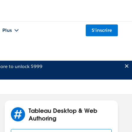
Plus
S'inscrire
ore to unlock $999
Tableau Desktop & Web
Authoring