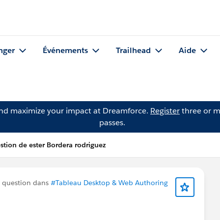
nger
Événements
Trailhead
Aide
and maximize your impact at Dreamforce.
Register
three or m
passes.
stion de ester Bordera rodriguez
 question dans
#Tableau Desktop & Web Authoring