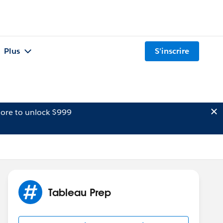
Plus
S'inscrire
ore to unlock $999
Tableau Prep