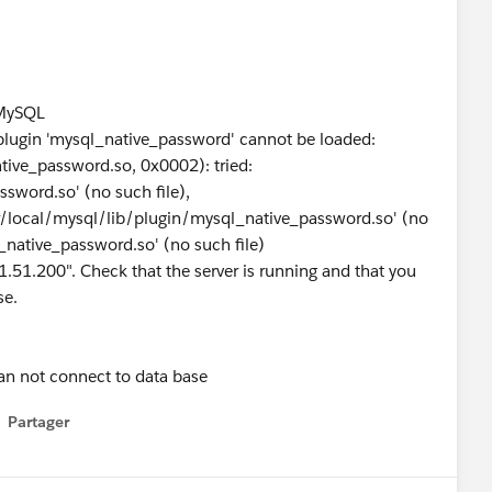
 MySQL
lugin 'mysql_native_password' cannot be loaded:
ive_password.so, 0x0002): tried:
sword.so' (no such file),
local/mysql/lib/plugin/mysql_native_password.so' (no
_native_password.so' (no such file)
.51.200". Check that the server is running and that you
se.
an not connect to data base
Partager
how menu