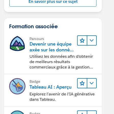
En savoir plus sur ce sujet
Formation associée
Parcours
Devenir une équipe
axée sur les données
grâce à Tableau
Utilisez les données afin d’obtenir
de meilleurs résultats
commerciaux grâce à la gestion
des données, à la gouvernance des
données, aux outils de visualisation
Badge
des données, aux récits fondés sur
Tableau AI : Aperçu
les données et à la collaboration.
Explorez l’avenir de l’IA générative
dans Tableau.
Badge