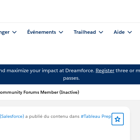
nger
Événements
Trailhead
Aide
and maximize your impact at Dreamforce.
Register
three or m
passes.
 Community Forums Member (Inactive)
Salesforce)
a publié du contenu dans
#Tableau Prep