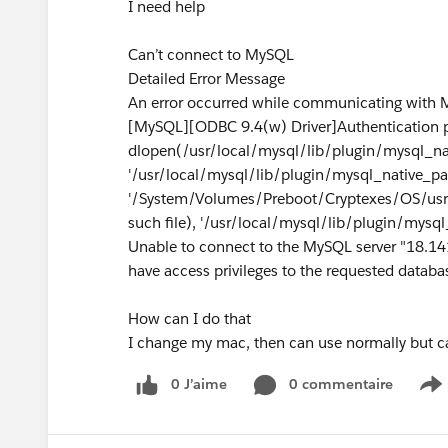
I need help
Can’t connect to MySQL
Detailed Error Message
An error occurred while communicating with
[MySQL][ODBC 9.4(w) Driver]Authentication p
dlopen(/usr/local/mysql/lib/plugin/mysql_nat
'/usr/local/mysql/lib/plugin/mysql_native_pas
'/System/Volumes/Preboot/Cryptexes/OS/usr/
such file), '/usr/local/mysql/lib/plugin/mysql
Unable to connect to the MySQL server "18.141
have access privileges to the requested databa
How can I do that
I change my mac, then can use normally but c
0 J’aime
0 commentaire
S