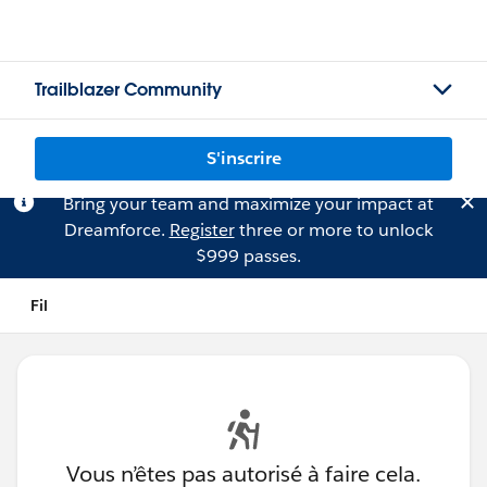
Trailblazer Community
S'inscrire
Bring your team and maximize your impact at
Dreamforce.
Register
three or more to unlock
$999 passes.
Fil
Vous n’êtes pas autorisé à faire cela.